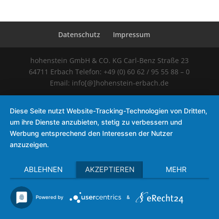
Datenschutz
Impressum
hohenstein GmbH & CO. KG Carl-Benz Straße 23
64711 Erbach Telefon: +49 (0) 60 62 / 95 55 88 – 0
Email: info[@]hohenstein-erbach.de
Diese Seite nutzt Website-Tracking-Technologien von Dritten,
um ihre Dienste anzubieten, stetig zu verbessern und
Werbung entsprechend den Interessen der Nutzer
anzuzeigen.
ABLEHNEN
AKZEPTIEREN
MEHR
Powered by
&